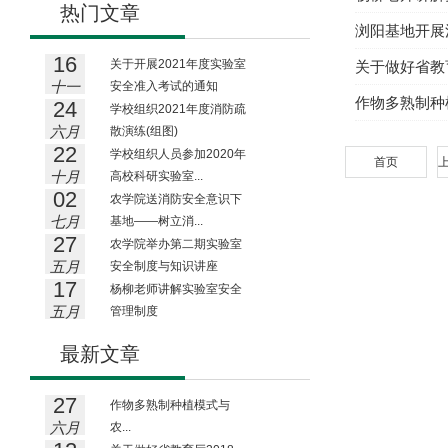
热门文章
浏阳基地开展
16
关于开展2021年度实验室
关于做好省教
十一
安全准入考试的通知
作物多熟制种
24
月
学校组织2021年度消防疏
六月
散演练(组图)
22
学校组织人员参加2020年
首页
十月
高校科研实验室...
02
农学院送消防安全意识下
七月
基地——树立消...
27
农学院举办第二期实验室
五月
安全制度与知识讲座
17
杨柳老师讲解实验室安全
五月
管理制度
最新文章
27
作物多熟制种植模式与
六月
农...