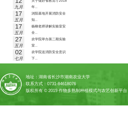
12
关于做好省教育厅2018
九月
年...
17
浏阳基地开展消防安全
五月
知...
17
杨柳老师讲解实验室安
五月
全...
27
农学院举办第二期实验
五月
室...
02
农学院送消防安全意识
七月
下...
地址：湖南省长沙市湖南农业大学
联系方式：0731-84618076
版权所有 © 2019 作物多熟制种植模式与农艺创新平台