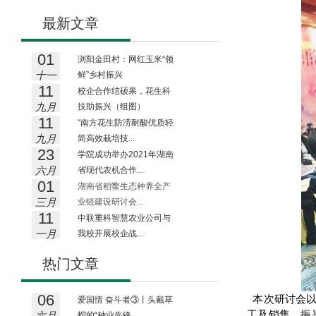
最新文章
01
浏阳金田村：网红玉米“领
十一
鲜”乡村振兴
11
月
校企合作结硕果，花生科
九月
技助振兴（组图）
11
“南方花生防涝耐酸优质轻
九月
简高效栽培技...
23
学院成功举办2021年湖南
六月
省现代农机合作...
01
湖南省稻鳖生态种养全产
三月
业链建设研讨会...
11
中联重科智慧农业公司与
一月
我校开展校企战...
热门文章
06
本次研讨会以
爱国情 奋斗者③丨头戴草
工及销售、振
六月
帽的“种业先锋...