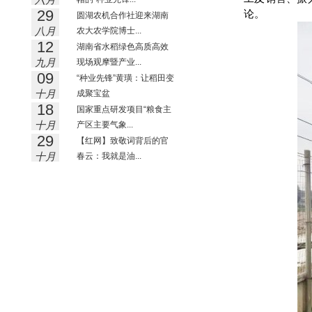
29
论。
圆湖农机合作社迎来湖南
八月
农大农学院博士...
12
湖南省水稻绿色高质高效
九月
现场观摩暨产业...
09
“种业先锋”黄璜：让稻田变
十月
成聚宝盆
18
国家重点研发项目“粮食主
十月
产区主要气象...
29
【红网】致敬词背后的官
十月
春云：我就是油...