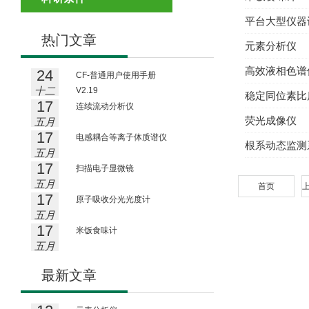
平台大型仪器
热门文章
元素分析仪
高效液相色谱
24
CF-普通用户使用手册
十二
V2.19
稳定同位素比
17
月
连续流动分析仪
荧光成像仪
五月
17
电感耦合等离子体质谱仪
根系动态监测
五月
17
扫描电子显微镜
五月
首页
17
原子吸收分光光度计
五月
17
米饭食味计
五月
最新文章