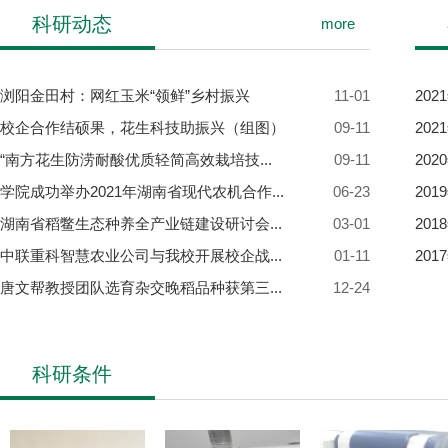
科研动态
more
浏阳金田村：网红玉米“领鲜”乡村振兴
11-01
20
校企合作结硕果，花生科技助振兴（组图）
09-11
20
“南方花生防涝耐酸优质轻简高效栽培技...
09-11
20
学院成功举办2021年湖南省现代农机合作...
06-23
20
湖南省稻鳖生态种养全产业链建设研讨会...
03-01
20
中联重科智慧农业公司与我校开展校企战...
01-11
20
唐文帮教授团队选育杂交晚稻品种获第三...
12-24
科研条件