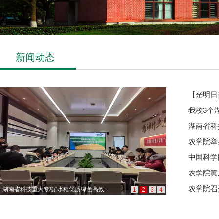
新闻动态
【光明日
我校3个
湖南省科
农学院举
中国科学
农学院黄成受
农学院召
湖南省科技重大专项“水稻优质绿色高效...
1
2
3
4