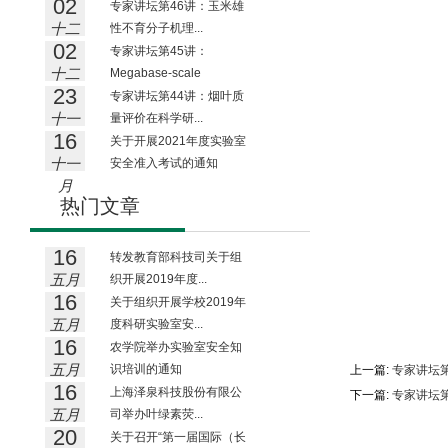
02
月
专家讲坛第46讲：玉米雄
十二
性不育分子机理...
02
月
专家讲坛第45讲：
十二
Megabase-scale
23
月
presen...
专家讲坛第44讲：烟叶质
十一
量评价在科学研...
16
月
关于开展2021年度实验室
十一
安全准入考试的通知
月
热门文章
16
转发教育部科技司关于组
五月
织开展2019年度...
16
关于组织开展学校2019年
五月
度科研实验室安...
16
农学院举办实验室安全知
五月
识培训的通知
上一篇:
专家讲坛第42讲：
16
上海泽泉科技股份有限公
下一篇:
专家讲坛第
五月
司举办叶绿素荧...
20
关于召开“第一届国际（长